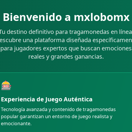
/2026 JuanRi*** retiro exitoso 3,800 MXN 🏦
/2026 JuanP*** gano 35,000 MXN 🏆
Bienvenido a mxlobomx
/2026 JuanC*** retiro exitoso 8,500 MXN ✅
/2026 JuanE*** recibio reembolso 680 MXN 🔄
Tu destino definitivo para tragamonedas en línea
/2026 JuanM*** recibio bono 750 MXN 🎁
escubre una plataforma diseñada específicamen
/2026 JuanB*** recibio reembolso 1,040 MXN 💵
para jugadores expertos que buscan emociones
/2026 JuanVa*** gano 9,500 MXN 🔥
/2026 JuanJ*** retiro exitoso 800 MXN ✅
reales y grandes ganancias.
/2026 JuanEm*** pego el jackpot de 67,000 MXN 💥
/2026 JuanAn*** recibio bono 1,600 MXN 🎉
/2026 JuanD*** pego el jackpot de 78,000 MXN 💥
🎰
/2026 JuanRe*** gano 3,500 MXN 🔥
/2026 JuanMa*** retiro exitoso 9,400 MXN 🏦
/2026 JuanL*** gano 22,000 MXN 🏆
Experiencia de Juego Auténtica
/2026 JuanS*** retiro exitoso 6,600 MXN 🏦
Tecnología avanzada y contenido de tragamonedas
/2026 JuanMat*** recibio reembolso 820 MXN 🎊
popular garantizan un entorno de juego realista y
/2026 JuanXi*** retiro exitoso 14,500 MXN ✅
emocionante.
/2026 JuanCe*** recibio bono 150 MXN 🎉