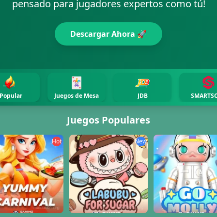
pensado para jugadores expertos como tú!
Descargar Ahora 🚀
🃏
Popular
Juegos de Mesa
JDB
SMARTS
Juegos Populares
Hot
New