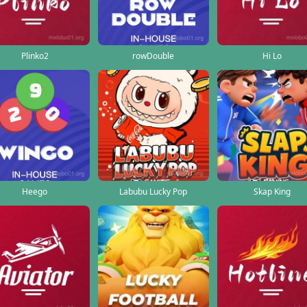
Plinko2
rowDouble
Hi Lo
Heego
Labubu Lucky Pop
Skap King