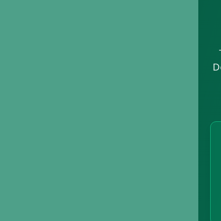
29/06
29/06
29/06
29/06
29/06
D
29/06
29/06
29/06
29/06
29/06
29/06
29/06
29/06
29/06
29/06
29/06
29/06
29/06