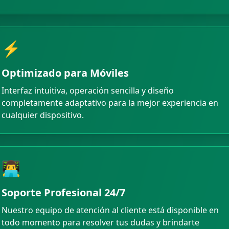
/2026 JuanRegi*** pego el jackpot de 229,000 MXN 🎰
/2026 JuanVale*** pego el jackpot de 141,000 MXN 💥
/2026 JuanRicar*** recibio reembolso 1,400 MXN 💵
/2026 JuanCa*** retiro exitoso 5,200 MXN 💸
⚡
/2026 JuanKev*** recibio bono 1,800 MXN 🎉
/2026 JuanAla*** recibio bono 1,000 MXN ✨
Optimizado para Móviles
/2026 JuanCam*** retiro exitoso 7,200 MXN ✅
Interfaz intuitiva, operación sencilla y diseño
completamente adaptativo para la mejor experiencia en
cualquier dispositivo.
👨‍💻
Soporte Profesional 24/7
Nuestro equipo de atención al cliente está disponible en
todo momento para resolver tus dudas y brindarte