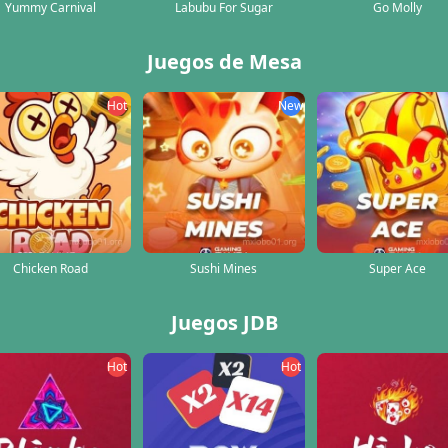
Yummy Carnival
Labubu For Sugar
Go Molly
Juegos de Mesa
Hot
New
Chicken Road
Sushi Mines
Super Ace
Juegos JDB
Hot
Hot